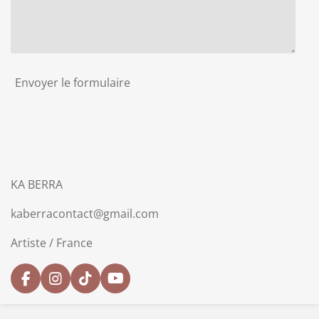
Envoyer le formulaire
KA BERRA
kaberracontact@gmail.com
Artiste / France
F
I
T
Y
a
n
i
o
c
s
k
u